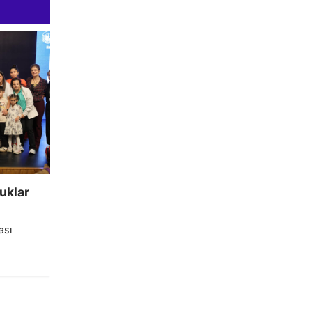
cuklar
u
ası