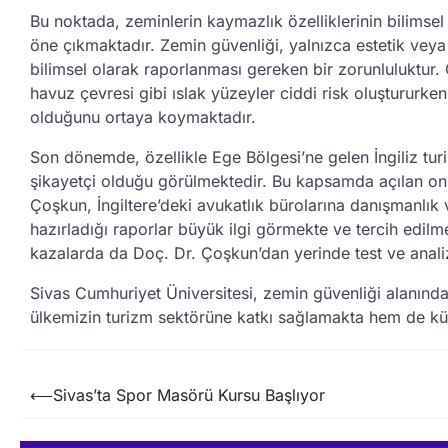
Bu noktada, zeminlerin kaymazlık özelliklerinin bilimsel
öne çıkmaktadır. Zemin güvenliği, yalnızca estetik vey
bilimsel olarak raporlanması gereken bir zorunluluktur. Öze
havuz çevresi gibi ıslak yüzeyler ciddi risk oluştururken
olduğunu ortaya koymaktadır.
Son dönemde, özellikle Ege Bölgesi’ne gelen İngiliz tur
şikayetçi olduğu görülmektedir. Bu kapsamda açılan on
Çoşkun, İngiltere’deki avukatlık bürolarına danışmanlık 
hazırladığı raporlar büyük ilgi görmekte ve tercih edil
kazalarda da Doç. Dr. Çoşkun’dan yerinde test ve analiz
Sivas Cumhuriyet Üniversitesi, zemin güvenliği alanında 
ülkemizin turizm sektörüne katkı sağlamakta hem de küres
Yazı
⟵
Sivas’ta Spor Masörü Kursu Başlıyor
gezinmesi