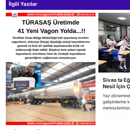
İlgili Yazılar
Sivas ta E
Nesil İçin 
Yaz döneminde
gelişimlerine 
merkezlerimi