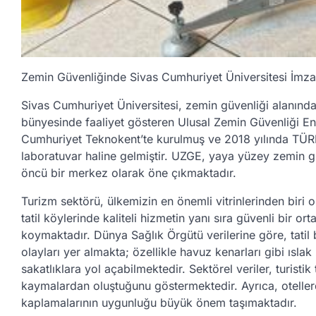
Zemin Güvenliğinde Sivas Cumhuriyet Üniversitesi İmza
Sivas Cumhuriyet Üniversitesi, zemin güvenliği alanında
bünyesinde faaliyet gösteren Ulusal Zemin Güvenliği En
Cumhuriyet Teknokent’te kurulmuş ve 2018 yılında TÜRKA
laboratuvar haline gelmiştir. UZGE, yaya yüzey zemin g
öncü bir merkez olarak öne çıkmaktadır.
Turizm sektörü, ülkemizin en önemli vitrinlerinden biri ol
tatil köylerinde kaliteli hizmetin yanı sıra güvenli bir 
koymaktadır. Dünya Sağlık Örgütü verilerine göre, tati
olayları yer almakta; özellikle havuz kenarları gibi ısl
sakatlıklara yol açabilmektedir. Sektörel veriler, turisti
kaymalardan oluştuğunu göstermektedir. Ayrıca, otellerd
kaplamalarının uygunluğu büyük önem taşımaktadır.