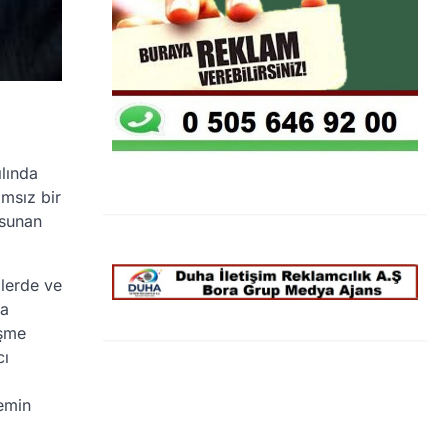
lında
msız bir
 sunan
llerde ve
ya
üşme
cı
zemin