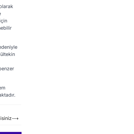
olarak
e
için
ebilir
edeniyle
ültekin
 benzer
hem
ktadır.
isiniz
⟶