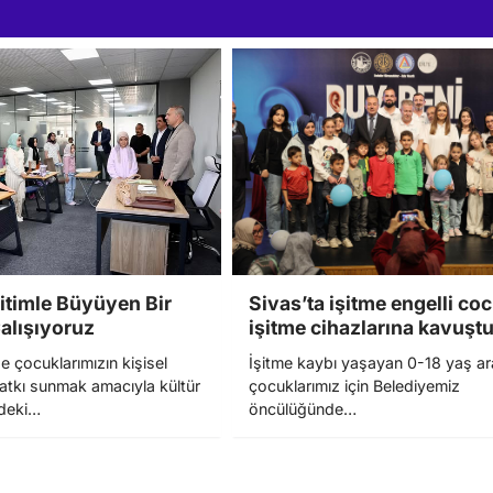
ğitimle Büyüyen Bir
Sivas’ta işitme engelli co
Çalışıyoruz
işitme cihazlarına kavuşt
 çocuklarımızın kişisel
İşitme kaybı yaşayan 0-18 yaş ar
katkı sunmak amacıyla kültür
çocuklarımız için Belediyemiz
zdeki…
öncülüğünde…