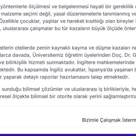
 yöntemlerle ölçülmesi ve belgelenmesi hayati bir gereklilik 
a malzeme seçimi değil, yasal düzenlemelerle tanımlanmış v
llikle çocuklar, yaşlılar ve hareket kısıtlılığı olan bireyler 
, uluslararası çalışmalar bu tür kazaların büyük ölçüde önlen
istlerin otellerde zemin kaynaklı kayma ve düşme kazaları n
larca davada, Üniversitemiz öğretim üyelerinden Doç. Dr. G
ve bilirkişilik hizmeti sunmaktadır. İngiltere mahkemelerinde
mektedir. Bu kapsamda İngiliz avukatlar, İspanya’da yaşanan
 yaparak detaylı raporlar hazırlamasını talep etmektedir.
sunduğu bilimsel çözümler ve uluslararası iş birlikleriyle, 
el ölçekte bilimsel bir otorite olarak yerini sağlamlaştırma
Bizimle Çalışmak İsterm