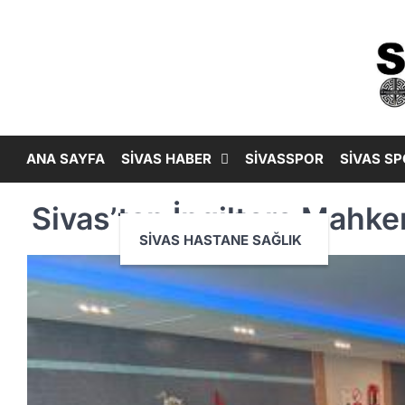
Skip
to
content
ANA SAYFA
SİVAS HABER
SİVASSPOR
SİVAS SP
Sivas’tan İngiltere Mahkem
SİVAS HASTANE SAĞLIK