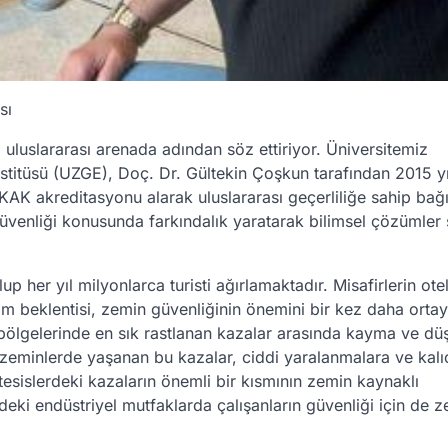
sı
 uluslararası arenada adından söz ettiriyor. Üniversitemiz
stitüsü (UZGE), Doç. Dr. Gültekin Çoşkun tarafından 2015 yı
K akreditasyonu alarak uluslararası geçerliliğe sahip bağı
üvenliği konusunda farkındalık yaratarak bilimsel çözümler
up her yıl milyonlarca turisti ağırlamaktadır. Misafirlerin ote
ortam beklentisi, zemin güvenliğinin önemini bir kez daha orta
l bölgelerinde en sık rastlanan kazalar arasında kayma ve d
ak zeminlerde yaşanan bu kazalar, ciddi yaralanmalara ve kalı
k tesislerdeki kazaların önemli bir kısmının zemin kaynaklı
eki endüstriyel mutfaklarda çalışanların güvenliği için de 