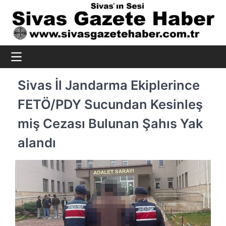
Skip
to
content
Sivas İl Jandarma Ekiplerince
FETÖ/PDY Sucundan Kesinleş
miş Cezası Bulunan Şahıs Yak
alandı