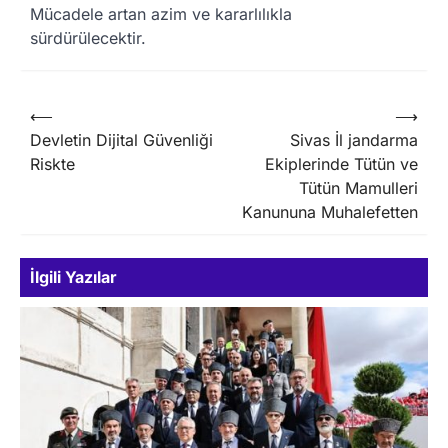
Mücadele artan azim ve kararlılıkla
sürdürülecektir.
Yazı
⟵
⟶
Devletin Dijital Güvenliği
Sivas İl jandarma
gezinmesi
Riskte
Ekiplerinde Tütün ve
Tütün Mamulleri
Kanununa Muhalefetten
İlgili Yazılar